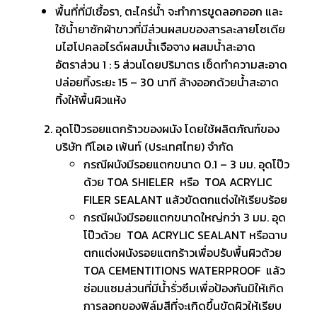
พื้นที่ที่มีเชื้อรา, ตะไคร่น้ำ จะทำการขูดลอกออก และ
ใช้น้ำยาซักผ้าขาวที่มีส่วนผสมของสารละลายโซเดีย
มไฮโปคลอไรด์ผสมน้ำเจือจาง ผสมน้ำสะอาด
อัตราส่วน 1 : 5 ส่วนโดยปริมาตร เช็ดทำความสะอาด
ปล่อยทิ้งระยะ 15 – 30 นาที ล้างออกด้วยน้ำสะอาด
ทิ้งให้พื้นผิวแห้ง
อุดโป๊วรอยแตกร้าวของผนัง โดยใช้ผลิตภัณฑ์ของ
บริษัท ทีโอเอ เพ้นท์ (ประเทศไทย) จำกัด
กรณีผนังมีรอยแตกขนาด 0.1 – 3 มม. อุดโป๊ว
ด้วย TOA SHIELER หรือ TOA ACRYLIC
FILER SEALANT แล้วขัดตกแต่งให้เรียบร้อย
กรณีผนังมีรอยแตกขนาดใหญ่กว่า 3 มม. อุด
โป๊วด้วย TOA ACRYLIC SEALANT หรือฉาบ
ตกแต่งผนังรอยแตกร้าวเพื่อปรับพื้นผิวด้วย
TOA CEMENTITIONS WATERPROOF แล้ว
ซ่อมแซมส่วนที่มีน้ำรั่วซึมเพื่อป้องกันมิให้เกิด
การลอกของฟิล์มสีที่จะเกิดขึ้นขัดผิวให้เรียบ