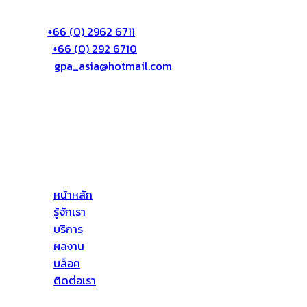
72/55 หมู่3 ต.บางตลาด อ.ปากเกร็ด จ.นนทบุรี 11120
โทร:
+66 (0) 2962 6711
แฟก:
+66 (0) 292 6710
อีเมล์:
gpa_asia@hotmail.com
เกี่ยวกับเรา
บริษัท จีพีเอ เอเซีย จำกัด (GPA ASIA CO., LTD) ให้บริการ
ด้านอาคารสูงโดยให้บริการทางด้าน ดังต่อไปนี้ งานบริการ
ป้องกันการรั่วซึม งานทาสี งานติดตั้งตั้งกระจก เป็นต้น
หน้าหลัก
รู้จักเรา
บริการ
ผลงาน
บล็อค
ติดต่อเรา