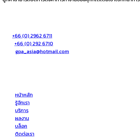
ติดต่อเรา:
บริษัท จีพีเอ เอเซีย จำกัด
72/55 หมู่3 ต.บางตลาด อ.ปากเกร็ด จ.นนทบุรี 11120
โทร:
+66 (0) 2962 6711
แฟก:
+66 (0) 292 6710
อีเมล์:
gpa_asia@hotmail.com
เกี่ยวกับเรา
บริษัท จีพีเอ เอเซีย จำกัด (GPA ASIA CO., LTD) ให้บริการด้านอาคาร
หน้าหลัก
รู้จักเรา
บริการ
ผลงาน
บล็อค
ติดต่อเรา