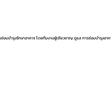
านการซ่อมบำรุงรักษาอาคาร โดยทีมงานผู้เชียวชาญ ดูแล การซ่อมบำรุง