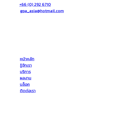
แฟก:
+66 (0) 292 6710
อีเมล์:
gpa_asia@hotmail.com
เกี่ยวกับเรา
บริษัท จีพีเอ เอเซีย จำกัด (GPA ASIA CO., LTD) ให้บริการ
ด้านอาคารสูงโดยให้บริการทางด้าน ดังต่อไปนี้ งานบริการ
ป้องกันการรั่วซึม งานทาสี งานติดตั้งตั้งกระจก เป็นต้น
หน้าหลัก
รู้จักเรา
บริการ
ผลงาน
บล็อค
ติดต่อเรา
ที่อยู่ของเรา