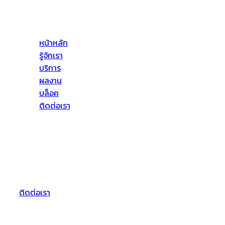
ด้านอาคารสูงโดยให้บริการทางด้าน ดังต่อไปนี้ งานบริการ
ป้องกันการรั่วซึม งานทาสี งานติดตั้งตั้งกระจก เป็นต้น
หน้าหลัก
รู้จักเรา
บริการ
ผลงาน
บล็อค
ติดต่อเรา
ที่อยู่ของเรา
บริษัท จีพีเอ เอเซีย จำกัด
72/55 หมู่3 ต.บางตลาด อ.ปากเกร็ด
จ.นนทบุรี 11120
ติดต่อเรา
Follow Us