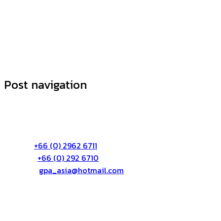
Post navigation
ติดต่อเรา:
บริษัท จีพีเอ เอเซีย จำกัด
72/55 หมู่3 ต.บางตลาด อ.ปากเกร็ด จ.นนทบุรี 11120
โทร:
+66 (0) 2962 6711
แฟก:
+66 (0) 292 6710
อีเมล์:
gpa_asia@hotmail.com
เกี่ยวกับเรา
บริษัท จีพีเอ เอเซีย จำกัด (GPA ASIA CO., LTD) ให้บริการ