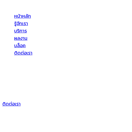
บริษัท จีพีเอ เอเซีย จำกัด (GPA ASIA CO., LTD) ให้บริการด้านอาคาร
หน้าหลัก
รู้จักเรา
บริการ
ผลงาน
บล็อค
ติดต่อเรา
ที่อยู่ของเรา
บริษัท จีพีเอ เอเซีย จำกัด
72/55 หมู่3 ต.บางตลาด อ.ปากเกร็ด
จ.นนทบุรี 11120
ติดต่อเรา
Follow Us