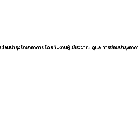
านการซ่อมบำรุงรักษาอาคาร โดยทีมงานผู้เชียวชาญ ดูแล การซ่อมบำรุง