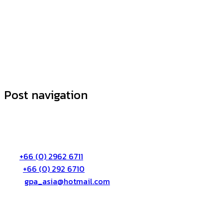
Post navigation
ติดต่อเรา:
บริษัท จีพีเอ เอเซีย จำกัด
72/55 หมู่3 ต.บางตลาด อ.ปากเกร็ด จ.นนทบุรี 11120
โทร:
+66 (0) 2962 6711
แฟก:
+66 (0) 292 6710
อีเมล์:
gpa_asia@hotmail.com
เกี่ยวกับเรา