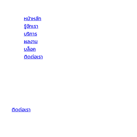
ป้องกันการรั่วซึม งานทาสี งานติดตั้งตั้งกระจก เป็นต้น
หน้าหลัก
รู้จักเรา
บริการ
ผลงาน
บล็อค
ติดต่อเรา
ที่อยู่ของเรา
บริษัท จีพีเอ เอเซีย จำกัด
72/55 หมู่3 ต.บางตลาด อ.ปากเกร็ด
จ.นนทบุรี 11120
ติดต่อเรา
Follow Us