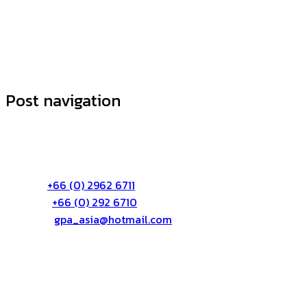
Post navigation
ติดต่อเรา:
บริษัท จีพีเอ เอเซีย จำกัด
72/55 หมู่3 ต.บางตลาด อ.ปากเกร็ด จ.นนทบุรี 11120
โทร:
+66 (0) 2962 6711
แฟก:
+66 (0) 292 6710
อีเมล์:
gpa_asia@hotmail.com
เกี่ยวกับเรา
บริษัท จีพีเอ เอเซีย จำกัด (GPA ASIA CO., LTD) ให้บริการ
ด้านอาคารสูงโดยให้บริการทางด้าน ดังต่อไปนี้ งานบริการ