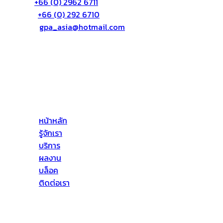
โทร:
+66 (0) 2962 6711
แฟก:
+66 (0) 292 6710
อีเมล์:
gpa_asia@hotmail.com
เกี่ยวกับเรา
บริษัท จีพีเอ เอเซีย จำกัด (GPA ASIA CO., LTD) ให้บริการ
ด้านอาคารสูงโดยให้บริการทางด้าน ดังต่อไปนี้ งานบริการ
ป้องกันการรั่วซึม งานทาสี งานติดตั้งตั้งกระจก เป็นต้น
หน้าหลัก
รู้จักเรา
บริการ
ผลงาน
บล็อค
ติดต่อเรา
ที่อยู่ของเรา