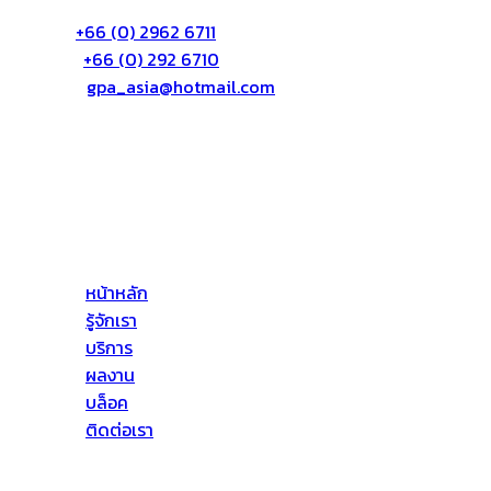
72/55 หมู่3 ต.บางตลาด อ.ปากเกร็ด จ.นนทบุรี 11120
โทร:
+66 (0) 2962 6711
แฟก:
+66 (0) 292 6710
อีเมล์:
gpa_asia@hotmail.com
เกี่ยวกับเรา
บริษัท จีพีเอ เอเซีย จำกัด (GPA ASIA CO., LTD) ให้บริการ
ด้านอาคารสูงโดยให้บริการทางด้าน ดังต่อไปนี้ งานบริการ
ป้องกันการรั่วซึม งานทาสี งานติดตั้งตั้งกระจก เป็นต้น
หน้าหลัก
รู้จักเรา
บริการ
ผลงาน
บล็อค
ติดต่อเรา
ที่อยู่ของเรา